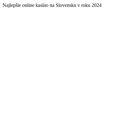
Najlepšie online kasíno na Slovensku v roku 2024