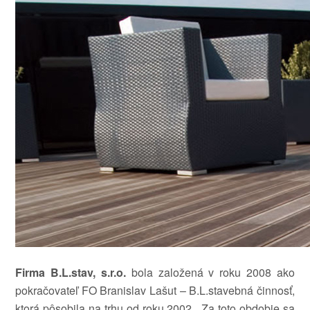
Firma B.L.stav, s.r.o.
bola založená v roku 2008 ako
pokračovateľ FO Branislav Lašut – B.L.stavebná činnosť,
ktorá pôsobila na trhu od roku 2002. Za toto obdobie sa