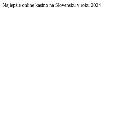
Najlepšie online kasíno na Slovensku v roku 2024