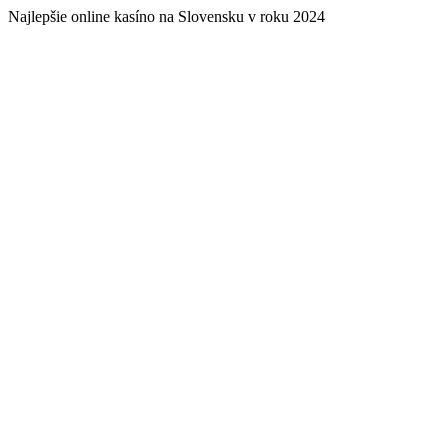
Najlepšie online kasíno na Slovensku v roku 2024