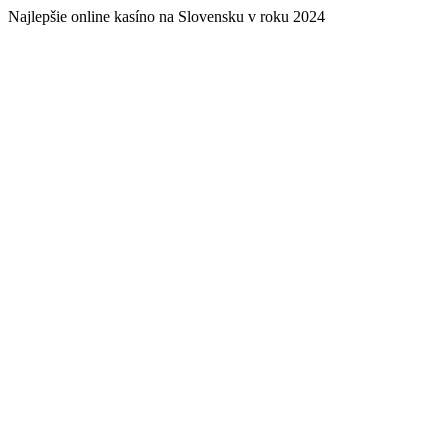
Najlepšie online kasíno na Slovensku v roku 2024