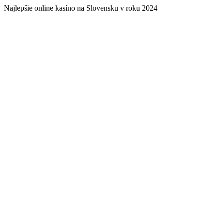
Najlepšie online kasíno na Slovensku v roku 2024